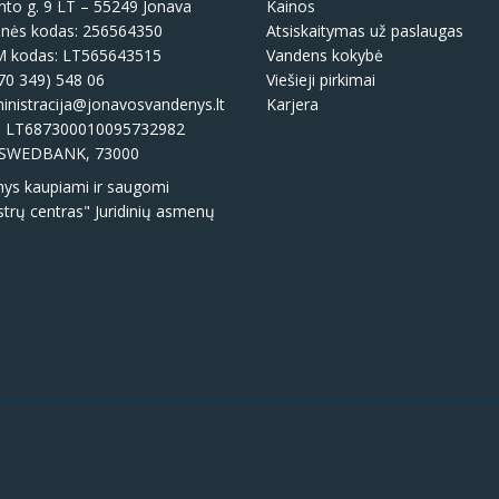
to g. 9 LT – 55249 Jonava
Kainos
nės kodas: 256564350
Atsiskaitymas už paslaugas
 kodas: LT565643515
Vandens kokybė
70 349) 548 06
Viešieji pirkimai
nistracija@jonavosvandenys.lt
Karjera
: LT687300010095732982
SWEDBANK, 73000
s kaupiami ir saugomi
strų centras" Juridinių asmenų