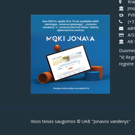
Kran
Įmo
PVM
(+3
admi
A/S
AB 
Duomeny
"VĮ Regi
registre
Visos teisės saugomos © UAB "Jonavos vandenys"