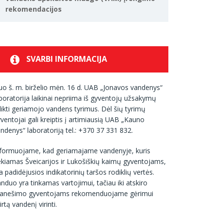
rekomendacijos
SVARBI INFORMACIJA
o š. m. birželio mėn. 16 d. UAB „Jonavos vandenys“
boratorija laikinai nepriima iš gyventojų užsakymų
likti geriamojo vandens tyrimus. Dėl šių tyrimų
ventojai gali kreiptis į artimiausią UAB „Kauno
ndenys“ laboratoriją tel.: +370 37 331 832.
nformuojame, kad geriamajame vandenyje, kuris
ekiamas Šveicarijos ir Lukošiškių kaimų gyventojams,
a padidėjusios indikatorinių taršos rodiklių vertės.
nduo yra tinkamas vartojimui, tačiau iki atskiro
ranešimo gyventojams rekomenduojame gėrimui
irtą vandenį virinti.