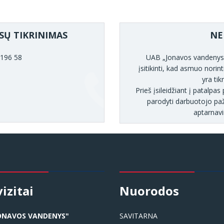
SŲ TIKRINIMAS
NE
 196 58
UAB „Jonavos vandenys” 
įsitikinti, kad asmuo norint
yra tik
Prieš įsileidžiant į patalp
parodyti darbuotojo paž
aptarnav
izitai
Nuorodos
ONAVOS VANDENYS"
SAVITARNA