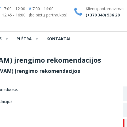
V
7:00 - 12:00
V
7:00 - 14:00
Klientų aptarnavimas
:45 - 16:00 (be pietų pertraukos)
(+370 349) 536 28
OS
PLĖTRA
KONTAKTAI
AM) įrengimo rekomendacijos
(VAM) įrengimo rekomendacijos
prieduose.
dacijos