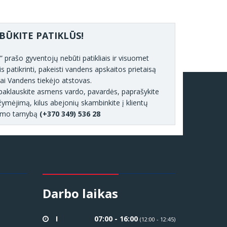
BŪKITE PATIKLŪS!
prašo gyventojų nebūti patikliais ir visuomet
is patikrinti, pakeisti vandens apskaitos prietaisą
rai Vandens tiekėjo atstovas.
as paklauskite asmens vardo, pavardės, paprašykite
ymėjimą, kilus abejonių skambinkite į klientų
imo tarnybą
(+370 349) 536 28
Darbo laikas
I
07:00 - 16:00
(12:00 - 12:45)