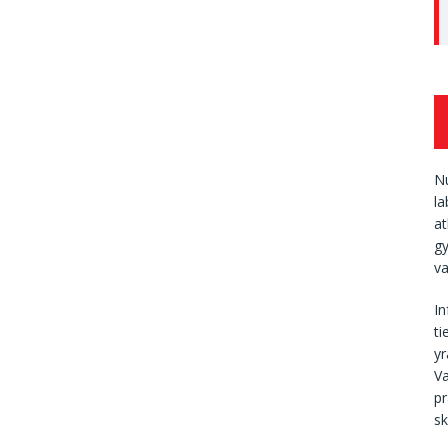
Nu
la
at
gy
va
I
ti
yr
Va
p
sk