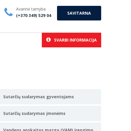
Avarinė tarnyba
SAVITARNA
(+370 349) 529 04
SVARBI INFORMACIJA
Sutarčių sudarymas gyventojams
Sutarčių sudarymas įmonėms
Vandens apskaitos mazgo (VAM) įrengimo