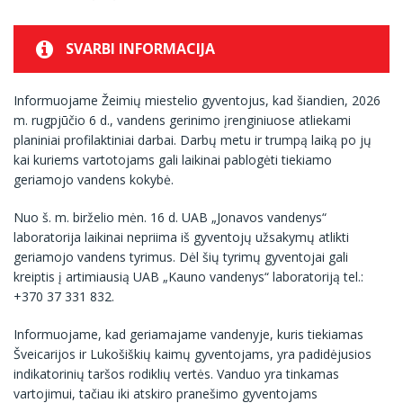
SVARBI INFORMACIJA
Informuojame Žeimių miestelio gyventojus, kad šiandien, 2026
m. rugpjūčio 6 d., vandens gerinimo įrenginiuose atliekami
planiniai profilaktiniai darbai. Darbų metu ir trumpą laiką po jų
kai kuriems vartotojams gali laikinai pablogėti tiekiamo
geriamojo vandens kokybė.
Nuo š. m. birželio mėn. 16 d. UAB „Jonavos vandenys“
laboratorija laikinai nepriima iš gyventojų užsakymų atlikti
geriamojo vandens tyrimus. Dėl šių tyrimų gyventojai gali
kreiptis į artimiausią UAB „Kauno vandenys“ laboratoriją tel.:
+370 37 331 832.
Informuojame, kad geriamajame vandenyje, kuris tiekiamas
Šveicarijos ir Lukošiškių kaimų gyventojams, yra padidėjusios
indikatorinių taršos rodiklių vertės. Vanduo yra tinkamas
vartojimui, tačiau iki atskiro pranešimo gyventojams