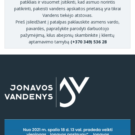
patikliais ir visuomet įsitikinti, kad asmuo norintis
patikrinti, pakeisti vandens apskaitos prietaisą yra tikrai
Vandens tiekėjo atstovas.
Prieš įsileidžiant į patalpas paklauskite asmens vardo,
pavardės, paprašykite parodyti darbuotojo
pažymėjimą, kilus abejonių skambinkite į klientų
aptarnavimo tarnybą
(+370 349) 536 28