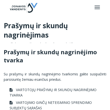
Prašymų ir skundų
nagrinėjimas
Pradinis
Prašymų ir skundų nagrinėjimas
Prašymų ir skundų nagrinėjimo
tvarka
Su prašymų ir skundų nagrinėjimo tvarkomis galite susipažinti
parsisiuntę žemiau esančius priedus.
VARTOTOJŲ PRAŠYMŲ IR SKUNDŲ NAGRINĖJIMO
TVARKA
VARTOJIMO GINČŲ NETEISMINIO SPRENDIMO
SUBJEKTŲ SĄRAŠAS