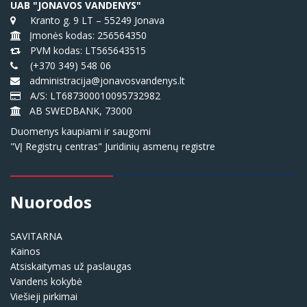
UAB "JONAVOS VANDENYS"
Kranto g. 9 LT – 55249 Jonava
Įmonės kodas: 256564350
PVM kodas: LT565643515
(+370 349) 548 06
administracija@jonavosvandenys.lt
A/S: LT687300010095732982
AB SWEDBANK, 73000
Duomenys kaupiami ir saugomi
"VĮ Registrų centras" Juridinių asmenų registre
Nuorodos
SAVITARNA
Kainos
Atsiskaitymas už paslaugas
Vandens kokybė
Viešieji pirkimai